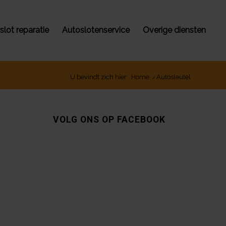
lot reparatie
Autoslotenservice
Overige diensten
U bevindt zich hier:
Home
/
Autosleutel
VOLG ONS OP FACEBOOK