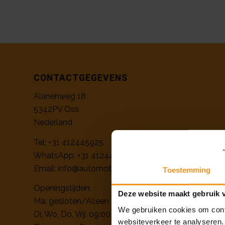
CONTACTGEGEVENS
Alanenweg 18
5342PV Oss
Nederland
Tel:
+31 412445925
WhatsApp;
+31 412445925
Email:
info@automotivenl.nl
Toestemming
Openingstijden:
Deze website maakt gebruik 
Ma: gesloten/Alleen op afspraak
We gebruiken cookies om conte
Di, Wo, Do, Vrij: 09:00 – 12:30 en 13:00 – 17:00
websiteverkeer te analyseren.