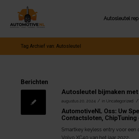
Autosleutel rep
Tag Archief van: Autosleutel
Berichten
Autosleutel bijmaken met
/
/
augustus 20, 2024
in
Uncategorized
AutomotiveNL Oss: Uw Speci
Contactsloten, ChipTuning 
Smartkey keyless entry voor een o
Volvo XC40 van het jaar 2022.