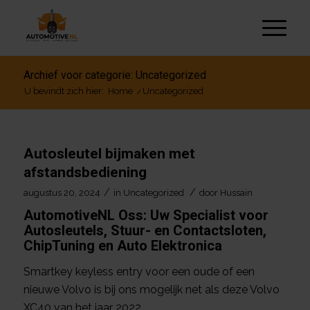
Archief voor categorie: Uncategorized
U bevindt zich hier:
Home
/
Uncategorized
Autosleutel bijmaken met
afstandsbediening
/
/
augustus 20, 2024
in
Uncategorized
door
Hussain
AutomotiveNL Oss: Uw Specialist voor
Autosleutels, Stuur- en Contactsloten,
ChipTuning en Auto Elektronica
Smartkey keyless entry voor een oude of een
nieuwe Volvo is bij ons mogelijk net als deze Volvo
XC40 van het jaar 2022.