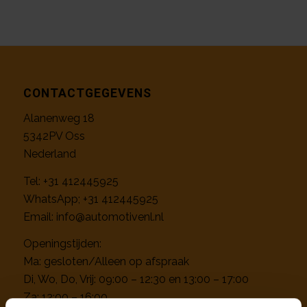
CONTACTGEGEVENS
Alanenweg 18
5342PV Oss
Nederland
Tel:
+31 412445925
WhatsApp;
+31 412445925
Email:
info@automotivenl.nl
Openingstijden:
Ma: gesloten/Alleen op afspraak
Di, Wo, Do, Vrij: 09:00 – 12:30 en 13:00 – 17:00
Za: 12:00 – 16:00