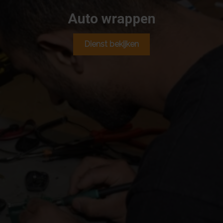
Auto wrappen
Dienst bekijken
Steeds meer mensen laten hun auto wrappen, ofwel hun
auto beplakken met wrapfolie. Logisch, aangezien het
een betaalbare optie is om de auto een compleet
nieuwe, unieke
look
te geven. Bij AutomotiveNL maken
we uitsluitend gebruik van hoogwaardige, zelfklevende