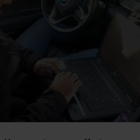
Heb je een specifiek onderdeel nodig dat lastig
verkrijgbaar is of nieuw erg duur is? Dan is een van onze
gebruikte auto-onderdelen
misschien wel dé oplossing.
Bekijk ons aanbod van gebruikte onderdelen of neem
contact met ons op.