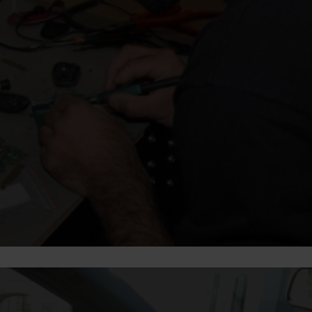
Een autosleutel bijmaken of kopiëren is niet altijd nodig –
in sommige gevallen volstaat een
reparatie van de
autosleutel
. Dit is meestal een stuk goedkoper dan een
nieuwe laten maken. Wij hebben talloze behuizingen van
diverse automerken op voorraad, waardoor je een zo
goed als nieuwe, gerepareerde autosleutel krijgt.