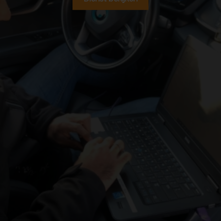
Wij repareren en/of vervangen contact- en stuursloten
van alle automerken, maar we hebben met name veel
ervaring met het Drive Authorization System en de
Electronic Ignition Switch die je terugvindt in de
modellen van Mercedes. Dit maakt ons dé expert op
gebied van
contact- en stuurslot reparatie op
Mercedes-auto’s
en bestelwagens.