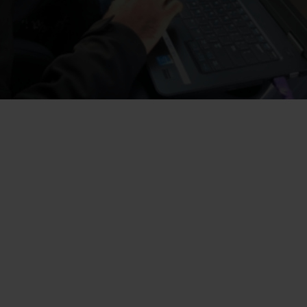
programmering
genoemd. Beide ingrepen verbeteren de
prestaties van de motor en daarmee van de auto
aanzienlijk.