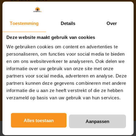
Zo: gesloten/Alleen op afspraak
Toestemming
Details
Over
Deze website maakt gebruik van cookies
INFORMATIE
We gebruiken cookies om content en advertenties te
personaliseren, om functies voor social media te bieden
Info
en om ons websiteverkeer te analyseren. Ook delen we
Over ons
informatie over uw gebruik van onze site met onze
Onze diensten
partners voor social media, adverteren en analyse. Deze
Privacy beleid
partners kunnen deze gegevens combineren met andere
informatie die u aan ze heeft verstrekt of die ze hebben
Contact
verzameld op basis van uw gebruik van hun services.
Alles toestaan
Aanpassen
Sitemap
- © Copyright 2026 -
Automotivenl.nl