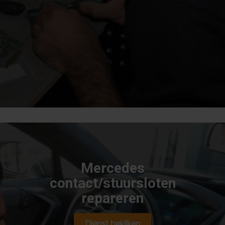
Ook voor
stuurslot reparatie
ben je bij ons aan het juiste
adres. Dit doen we voor een fractie van de kosten van
de lokale dealer en ook nog eens aanzienlijk sneller. Is
het stuurslot niet meer te redden? Dan plaatsen we een
geheel nieuw stuurslot.
Mercedes
contact/stuursloten
repareren
Dienst bekijken