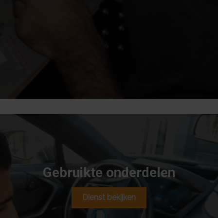
vinyl 3M wrapfolies die de auto niet alleen fraaier maken,
maar ook de oorspronkelijke lak beschermen. Onze
carwrappings gaan gemiddeld zo’n 3 tot 5 jaar mee. Ook
gedeeltelijke wrapping of striping behoort tot de
mogelijkheden.
Gebruikte onderdelen
Dienst bekijken