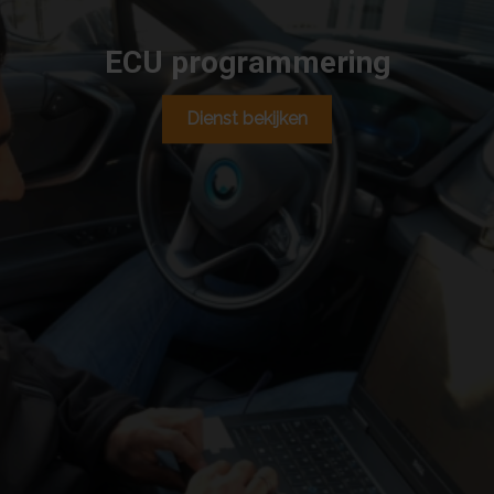
ECU programmering
Dienst bekijken
Wil je je auto wat extra
power
geven? Bij ons kun je ook
terecht voor het afstellen van de krachtbron voor betere
prestaties of het installeren van een nieuwe
motormanagementsysteem, ook wel
ECU