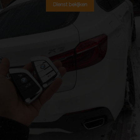
Dienst bekijken
Het
bijmaken en inlezen van autosleutels
is onze
core
business
. Wij maken alle soorten sleutels bij, van
traditionele autosleutels tot sleutels met
afstandsbediening of zelfs keyless entry. Dit doen wij
o.a. voor klanten die hun sleutels zijn kwijtgeraakt of
simpelweg een extra reserve autosleutel willen laten
bijmaken. Ook als je je enige autosleutel kwijt bent
helpen we je verder. In dat geval maken we de auto