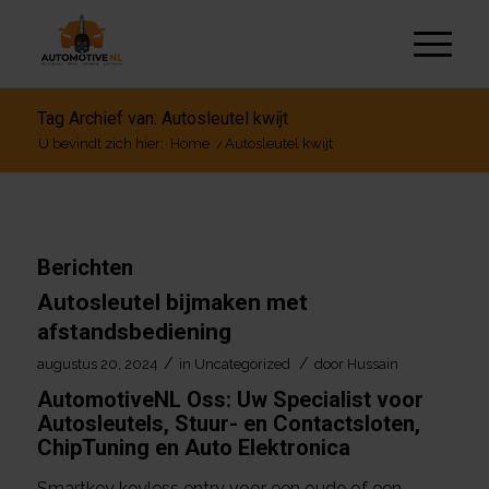
Tag Archief van: Autosleutel kwijt
U bevindt zich hier:
Home
/
Autosleutel kwijt
Berichten
Autosleutel bijmaken met
afstandsbediening
/
/
augustus 20, 2024
in
Uncategorized
door
Hussain
AutomotiveNL Oss: Uw Specialist voor
Autosleutels, Stuur- en Contactsloten,
ChipTuning en Auto Elektronica
Smartkey keyless entry voor een oude of een