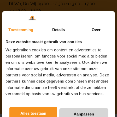
Di, Wo, Do, Vrij: 09:00 – 12:30 en 13:00 – 17:00
Za: 12:00 – 16:00
Zo: gesloten/Alleen op afspraak
Toestemming
Details
Over
Deze website maakt gebruik van cookies
We gebruiken cookies om content en advertenties te
INFORMATIE
personaliseren, om functies voor social media te bieden
Info
en om ons websiteverkeer te analyseren. Ook delen we
Over ons
informatie over uw gebruik van onze site met onze
Onze diensten
partners voor social media, adverteren en analyse. Deze
Privacy beleid
partners kunnen deze gegevens combineren met andere
informatie die u aan ze heeft verstrekt of die ze hebben
Contact
verzameld op basis van uw gebruik van hun services.
Alles toestaan
Aanpassen